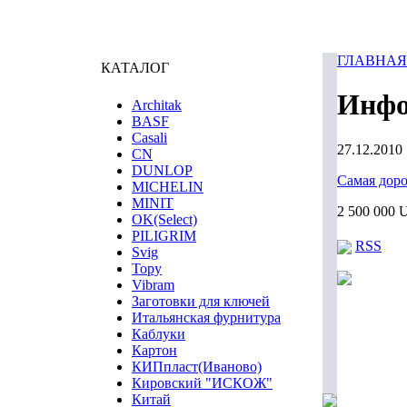
ГЛАВНАЯ
КАТАЛОГ
Инфо
Architak
BASF
Casali
27.12.2010 
CN
DUNLOP
Самая доро
MICHELIN
MINIT
2 500 000
OK(Select)
PILIGRIM
RSS
Svig
Topy
Vibram
Заготовки для ключей
Итальянская фурнитура
Каблуки
Картон
КИПпласт(Иваново)
Кировский "ИСКОЖ"
Китай